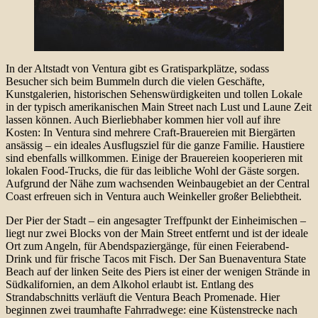
In der Altstadt von Ventura gibt es Gratisparkplätze, sodass
Besucher sich beim Bummeln durch die vielen Geschäfte,
Kunstgalerien, historischen Sehenswürdigkeiten und tollen Lokale
in der typisch amerikanischen Main Street nach Lust und Laune Zeit
lassen können. Auch Bierliebhaber kommen hier voll auf ihre
Kosten: In Ventura sind mehrere Craft-Brauereien mit Biergärten
ansässig – ein ideales Ausflugsziel für die ganze Familie. Haustiere
sind ebenfalls willkommen. Einige der Brauereien kooperieren mit
lokalen Food-Trucks, die für das leibliche Wohl der Gäste sorgen.
Aufgrund der Nähe zum wachsenden Weinbaugebiet an der Central
Coast erfreuen sich in Ventura auch Weinkeller großer Beliebtheit.
Der Pier der Stadt – ein angesagter Treffpunkt der Einheimischen –
liegt nur zwei Blocks von der Main Street entfernt und ist der ideale
Ort zum Angeln, für Abendspaziergänge, für einen Feierabend-
Drink und für frische Tacos mit Fisch. Der San Buenaventura State
Beach auf der linken Seite des Piers ist einer der wenigen Strände in
Südkalifornien, an dem Alkohol erlaubt ist. Entlang des
Strandabschnitts verläuft die Ventura Beach Promenade. Hier
beginnen zwei traumhafte Fahrradwege: eine Küstenstrecke nach